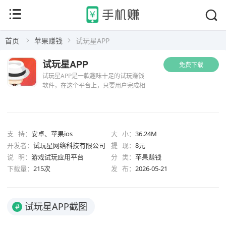
首页
苹果赚钱
试玩星APP
试玩星APP
免费下载
试玩星APP是一款趣味十足的试玩赚钱
软件，在这个平台上，只要用户完成相
应的试玩任务，就能获得平台给予的报
酬。它特别适合那些期望通过手机进行
兼职赚钱的朋友，无需投入一分钱成
本，并且随时随地都能操作来赚取...
支 持：
安卓、苹果ios
大 小：
36.24M
开发者：
试玩星网络科技有限公司
提 现：
8元
说 明：
游戏试玩应用平台
分 类：
苹果赚钱
下载量：
215次
发 布：
2026-05-21
试玩星APP截图
#