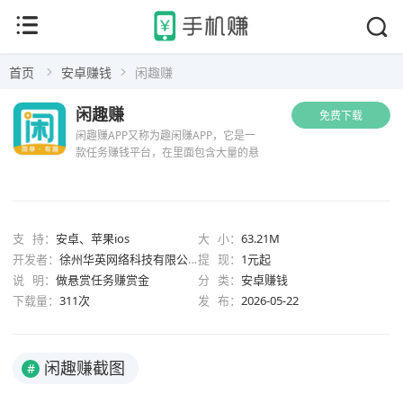
首页
安卓赚钱
闲趣赚
闲趣赚
免费下载
闲趣赚APP又称为趣闲赚APP，它是一
款任务赚钱平台，在里面包含大量的悬
赏任务，用户通过做任务就能够赚取零
花钱，除了做任务外，你还可以在闲趣
赚发布，悬赏任务，推广赚钱项目。闲
趣赚APP的任务类型还是比...
支 持：
安卓、苹果ios
大 小：
63.21M
开发者：
徐州华英网络科技有限公司
提 现：
1元起
说 明：
做悬赏任务赚赏金
分 类：
安卓赚钱
下载量：
311次
发 布：
2026-05-22
闲趣赚截图
#