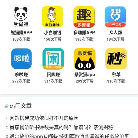
熊猫赚APP
小白赚钱
多趣赚APP
众人帮
168次下载
156次下载
198次下载
184次下载
哆啦赚
闲趣赚
悬赏猫app
秒单
277次下载
311次下载
293次下载
310次下载
热门文章
网站搭建成功依旧打不开的原因
番茄畅听听书赚钱是真的吗？靠谱吗？亲测揭秘
适合放单的app有哪些?安利两款真实靠谱的任务放单平台